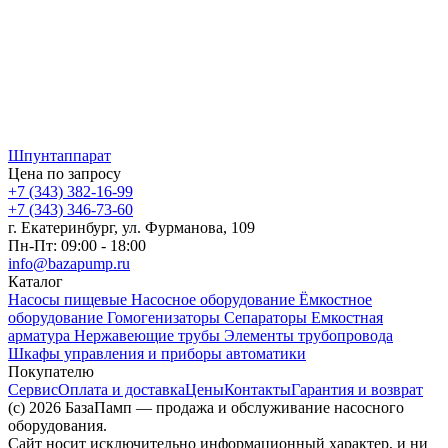
Шпунтаппарат
Цена по запросу
+7 (343) 382-16-99
+7 (343) 346-73-‬60
г. Екатеринбург, ул. Фурманова, 109
Пн-Пт: 09:00 - 18:00
info@bazapump.ru
Каталог
Насосы пищевые
Насосное оборудование
Ёмкостное
оборудование
Гомогенизаторы
Сепараторы
Емкостная
арматура
Нержавеющие трубы
Элементы трубопровода
Шкафы управления и приборы автоматики
Покупателю
Сервис
Оплата и доставка
Цены
Контакты
Гарантия и возврат
(c) 2026 БазаПамп — продажа и обслуживание насосного
оборудования.
Сайт носит исключительно информационный характер, и ни