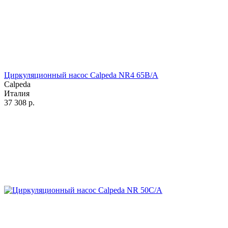
Циркуляционный насос Calpeda NR4 65B/A
Calpeda
Италия
37 308
р.