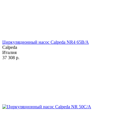
Циркуляционный насос Calpeda NR4 65B/A
Calpeda
Италия
37 308
р.