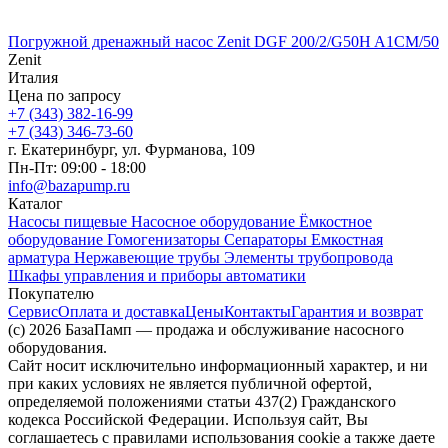
Погружной дренажный насос Zenit DGF 200/2/G50H A1CM/50
Zenit
Италия
Цена по запросу
+7 (343) 382-16-99
+7 (343) 346-73-‬60
г. Екатеринбург, ул. Фурманова, 109
Пн-Пт: 09:00 - 18:00
info@bazapump.ru
Каталог
Насосы пищевые
Насосное оборудование
Ёмкостное
оборудование
Гомогенизаторы
Сепараторы
Емкостная
арматура
Нержавеющие трубы
Элементы трубопровода
Шкафы управления и приборы автоматики
Покупателю
Сервис
Оплата и доставка
Цены
Контакты
Гарантия и возврат
(c) 2026 БазаПамп — продажа и обслуживание насосного
оборудования.
Сайт носит исключительно информационный характер, и ни
при каких условиях не является публичной офертой,
определяемой положениями статьи 437(2) Гражданского
кодекса Российской Федерации. Используя сайт, Вы
соглашаетесь с правилами использования cookie а также даете