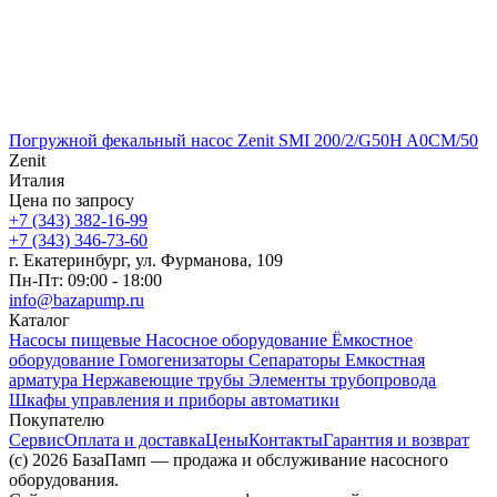
Погружной фекальный насос Zenit SMI 200/2/G50H A0CM/50
Zenit
Италия
Цена по запросу
+7 (343) 382-16-99
+7 (343) 346-73-‬60
г. Екатеринбург, ул. Фурманова, 109
Пн-Пт: 09:00 - 18:00
info@bazapump.ru
Каталог
Насосы пищевые
Насосное оборудование
Ёмкостное
оборудование
Гомогенизаторы
Сепараторы
Емкостная
арматура
Нержавеющие трубы
Элементы трубопровода
Шкафы управления и приборы автоматики
Покупателю
Сервис
Оплата и доставка
Цены
Контакты
Гарантия и возврат
(c) 2026 БазаПамп — продажа и обслуживание насосного
оборудования.