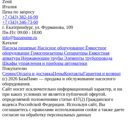
Zenit
Италия
Цена по запросу
+7 (343) 382-16-99
+7 (343) 346-73-‬60
г. Екатеринбург, ул. Фурманова, 109
Пн-Пт: 09:00 - 18:00
info@bazapump.ru
Каталог
Насосы пищевые
Насосное оборудование
Ёмкостное
оборудование
Гомогенизаторы
Сепараторы
Емкостная
арматура
Нержавеющие трубы
Элементы трубопровода
Шкафы управления и приборы автоматики
Покупателю
Сервис
Оплата и доставка
Цены
Контакты
Гарантия и возврат
(c) 2026 БазаПамп — продажа и обслуживание насосного
оборудования.
Сайт носит исключительно информационный характер, и ни
при каких условиях не является публичной офертой,
определяемой положениями статьи 437(2) Гражданского
кодекса Российской Федерации. Используя сайт, Вы
соглашаетесь с правилами использования cookie а также даете
согласие на обработку персональных данных