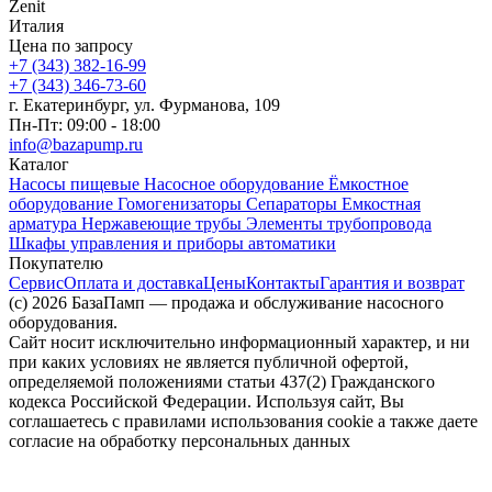
Zenit
Италия
Цена по запросу
+7 (343) 382-16-99
+7 (343) 346-73-‬60
г. Екатеринбург, ул. Фурманова, 109
Пн-Пт: 09:00 - 18:00
info@bazapump.ru
Каталог
Насосы пищевые
Насосное оборудование
Ёмкостное
оборудование
Гомогенизаторы
Сепараторы
Емкостная
арматура
Нержавеющие трубы
Элементы трубопровода
Шкафы управления и приборы автоматики
Покупателю
Сервис
Оплата и доставка
Цены
Контакты
Гарантия и возврат
(c) 2026 БазаПамп — продажа и обслуживание насосного
оборудования.
Сайт носит исключительно информационный характер, и ни
при каких условиях не является публичной офертой,
определяемой положениями статьи 437(2) Гражданского
кодекса Российской Федерации. Используя сайт, Вы
соглашаетесь с правилами использования cookie а также даете
согласие на обработку персональных данных