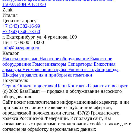
150/2/G40H A1CT/50
Zenit
Италия
Цена по запросу
+7 (343) 382-16-99
+7 (343) 346-73-‬60
г. Екатеринбург, ул. Фурманова, 109
Пн-Пт: 09:00 - 18:00
info@bazapump.ru
Каталог
Насосы пищевые
Насосное оборудование
Ёмкостное
оборудование
Гомогенизаторы
Сепараторы
Емкостная
арматура
Нержавеющие трубы
Элементы трубопровода
Шкафы управления и приборы автоматики
Покупателю
Сервис
Оплата и доставка
Цены
Контакты
Гарантия и возврат
(c) 2026 БазаПамп — продажа и обслуживание насосного
оборудования.
Сайт носит исключительно информационный характер, и ни
при каких условиях не является публичной офертой,
определяемой положениями статьи 437(2) Гражданского
кодекса Российской Федерации. Используя сайт, Вы
соглашаетесь с правилами использования cookie а также даете
согласие на обработку персональных данных