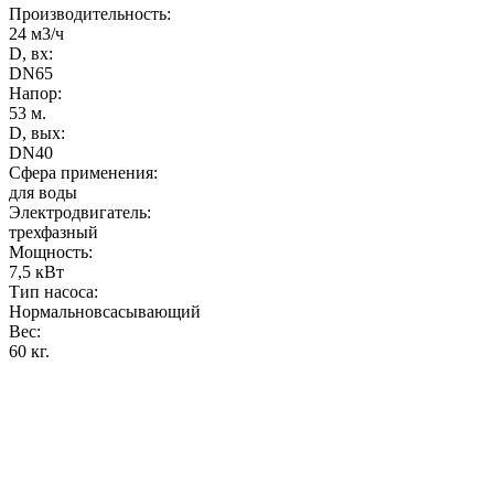
Производительность
:
24 м3/ч
D, вх:
DN65
Напор
:
53 м.
D, вых:
DN40
Сфера применения:
для воды
Электродвигатель:
трехфазный
Мощность
:
7,5 кВт
Тип насоса:
Нормальновсасывающий
Вес
:
60 кг.