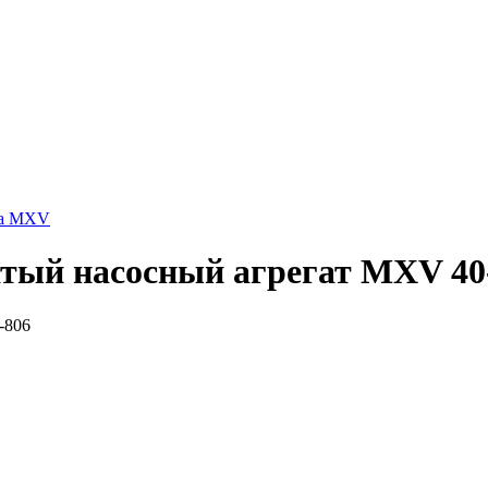
da MXV
тый насосный агрегат MXV 40