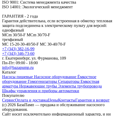
ISO 9001: Система менеджмента качества
ISO 14001: Экологический менеджмент
ГАРАНТИЯ - 2 года
Гарантия действительна, если встроенная в обмотку тепловая
защита подсоединена к электрическому пульту для версий:
однофазный
MCm 30/50-F MCm 30/70-F
трехфазный
MC 15-20-30-40/50-F MC 30-40/70-F
+7 (343) 382-16-99
+7 (343) 346-73-‬60
г. Екатеринбург, ул. Фурманова, 109
Пн-Пт: 09:00 - 18:00
info@bazapump.ru
Каталог
Насосы пищевые
Насосное оборудование
Ёмкостное
оборудование
Гомогенизаторы
Сепараторы
Емкостная
арматура
Нержавеющие трубы
Элементы трубопровода
Шкафы управления и приборы автоматики
Покупателю
Сервис
Оплата и доставка
Цены
Контакты
Гарантия и возврат
(c) 2026 БазаПамп — продажа и обслуживание насосного
оборудования.
Сайт носит исключительно информационный характер, и ни