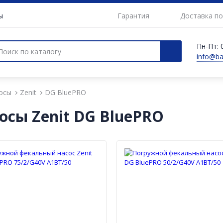
ы
Гарантия
Доставка по
Пн-Пт: 0
info@b
осы
Zenit
DG BluePRO
сы Zenit DG BluePRO