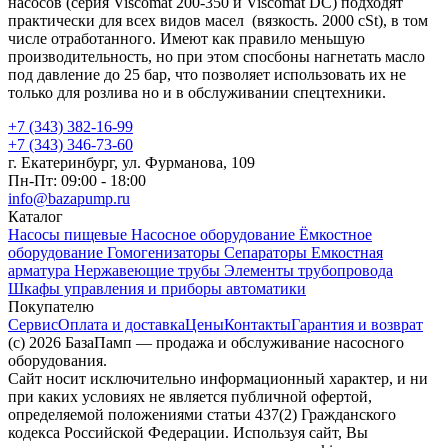
насосов (серия Viscomat 200-350 и Viscomat DC) подходят
практически для всех видов масел (вязкость. 2000 cSt), в том
числе отработанного. Имеют как правило меньшую
производительность, но при этом спосбоны нагнетать масло
под давление до 25 бар, что позволяет использовать их не
только для розлива но и в обслуживании спецтехники.
+7 (343) 382-16-99
+7 (343) 346-73-‬60
г. Екатеринбург, ул. Фурманова, 109
Пн-Пт: 09:00 - 18:00
info@bazapump.ru
Каталог
Насосы пищевые
Насосное оборудование
Ёмкостное
оборудование
Гомогенизаторы
Сепараторы
Емкостная
арматура
Нержавеющие трубы
Элементы трубопровода
Шкафы управления и приборы автоматики
Покупателю
Сервис
Оплата и доставка
Цены
Контакты
Гарантия и возврат
(c) 2026 БазаПамп — продажа и обслуживание насосного
оборудования.
Сайт носит исключительно информационный характер, и ни
при каких условиях не является публичной офертой,
определяемой положениями статьи 437(2) Гражданского
кодекса Российской Федерации. Используя сайт, Вы