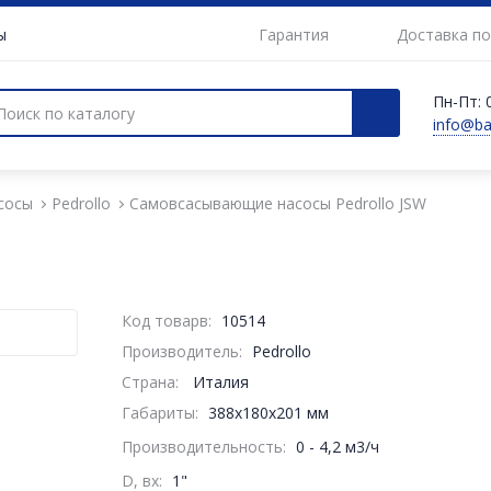
ы
Гарантия
Доставка по
Пн-Пт: 0
info@b
сосы
Pedrollo
Самовсасывающие насосы Pedrollo JSW
Код товарв:
10514
Производитель:
Pedrollo
Страна:
Италия
Габариты
:
388x180x201 мм
Производительность
:
0 - 4,2 м3/ч
D, вх:
1"