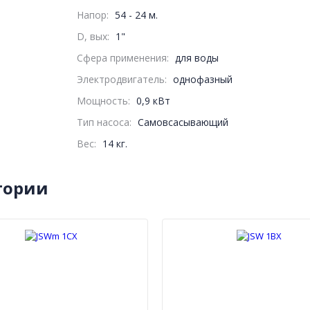
Напор
:
54 - 24 м.
D, вых:
1"
Сфера применения:
для воды
Электродвигатель:
однофазный
Мощность
:
0,9 кВт
Тип насоса:
Самовсасывающий
Вес
:
14 кг.
гории