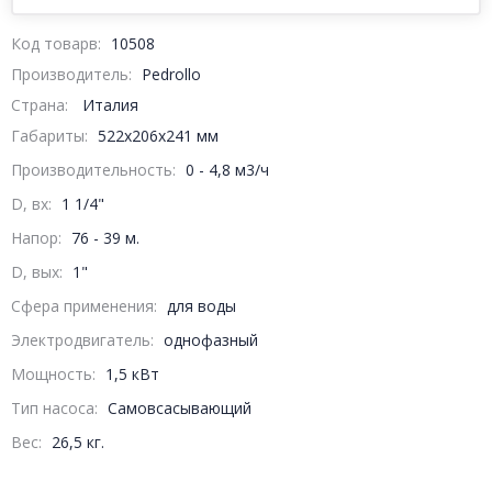
Код товарв:
10508
Производитель:
Pedrollo
Страна:
Италия
Габариты
:
522x206x241 мм
Производительность
:
0 - 4,8 м3/ч
D, вх:
1 1/4"
Напор
:
76 - 39 м.
D, вых:
1"
Сфера применения:
для воды
Электродвигатель:
однофазный
Мощность
:
1,5 кВт
Тип насоса:
Самовсасывающий
Вес
:
26,5 кг.