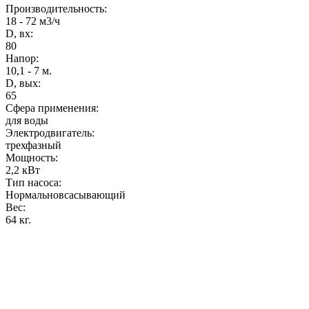
Производительность
:
18 - 72 м3/ч
D, вх:
80
Напор
:
10,1 - 7 м.
D, вых:
65
Сфера применения:
для воды
Электродвигатель:
трехфазный
Мощность
:
2,2 кВт
Тип насоса:
Нормальновсасывающий
Вес
:
64 кг.