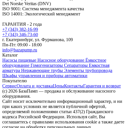
Det Norske Veritas (DNV)
ISO 9001: Система менеджмента качества
ISO 14001: Экологический менеджмент
ГАРАНТИЯ - 2 года
+7 (343) 382-16-99
+7 (343) 346-73-‬60
г. Екатеринбург, ул. Фурманова, 109
Пн-Пт: 09:00 - 18:00
info@bazapump.ru
Каталог
Насосы пищевые
Насосное оборудование
Ёмкостное
оборудование
Гомогенизаторы
Сепараторы
Емкостная
арматура
Нержавеющие трубы
Элементы трубопровода
Шкафы управления и приборы автоматики
Покупателю
Сервис
Оплата и доставка
Цены
Контакты
Гарантия и возврат
(c) 2026 БазаПамп — продажа и обслуживание насосного
оборудования.
Сайт носит исключительно информационный характер, и ни
при каких условиях не является публичной офертой,
определяемой положениями статьи 437(2) Гражданского
кодекса Российской Федерации. Используя сайт, Вы
соглашаетесь с правилами использования cookie а также даете
согласие на обработку персональных данных